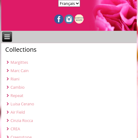
Collections
Margittes
Marc Cain
Riani
Cambio
Repeat
Luisa Cerano
Air Field
Cinzia Rocca
CREA
Creenstone