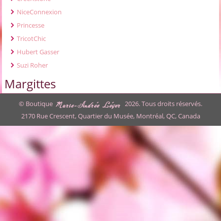
NiceConnexion
Princesse
TricotChic
Hubert Gasser
Suzi Roher
Margittes
© Boutique
2026. Tous droits réservés.
2170 Rue Crescent, Quartier du Musée, Montréal, QC, Canada